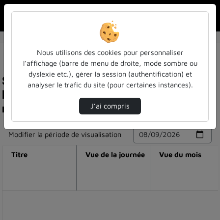
Rechercher u
Accueil
Nous utilisons des cookies pour personnaliser
l’affichage (barre de menu de droite, mode sombre ou
dyslexie etc.), gérer la session (authentification) et
Statistiques de visualisation de la vidéo
analyser le trafic du site (pour certaines instances).
Hypothèses statistiques - le risque alpha et le
risque bêta
J’ai compris
Modifier la période de visualisation
Titre
Vue de la journée
Vue du mois