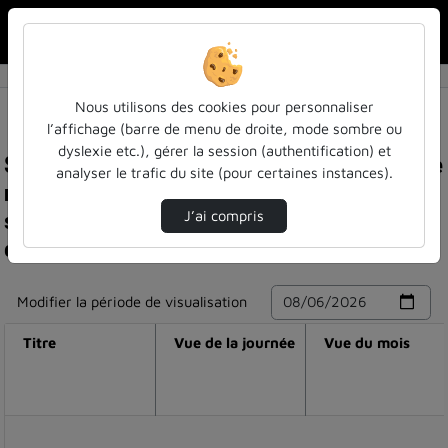
Rechercher u
Accueil
Nous utilisons des cookies pour personnaliser
l’affichage (barre de menu de droite, mode sombre ou
dyslexie etc.), gérer la session (authentification) et
Statistiques de visualisation de la vidéo Journée
analyser le trafic du site (pour certaines instances).
neq 2021 : axe 4 : accompagner la
subjectivation des apprentissages des langues
J’ai compris
en autonomie : acteurs et dispositifs
Modifier la période de visualisation
Titre
Vue de la journée
Vue du mois