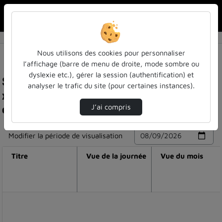
Rechercher u
Accueil
Nous utilisons des cookies pour personnaliser
l’affichage (barre de menu de droite, mode sombre ou
dyslexie etc.), gérer la session (authentification) et
Statistiques de visualisation de la vidéo Pr.
analyser le trafic du site (pour certaines instances).
xavier roegiers - l(es) approche(s) par
compétences
J’ai compris
Modifier la période de visualisation
Titre
Vue de la journée
Vue du mois