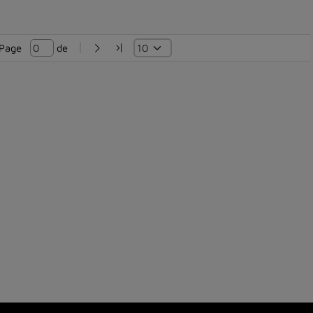
Page   
 de 