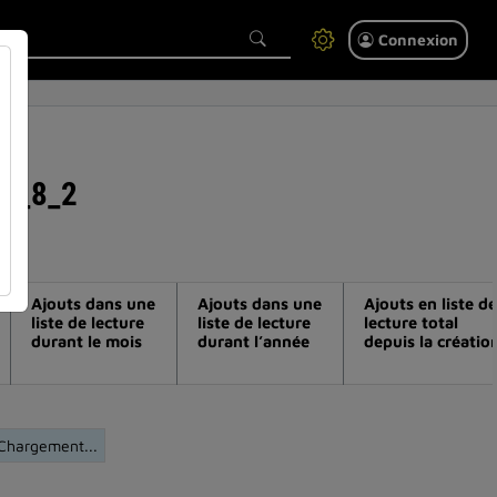
Connexion
urs_8_2
Ajouts dans une
Ajouts dans une
Ajouts en liste de
liste de lecture
liste de lecture
lecture total
durant le mois
durant l’année
depuis la créatio
Chargement...