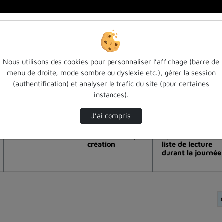
Nous utilisons des cookies pour personnaliser l’affichage (barre de
menu de droite, mode sombre ou dyslexie etc.), gérer la session
tiques de visualisation de la vidéo Co
(authentification) et analyser le trafic du site (pour certaines
instances).
Modifier la période de visualisation
J’ai compris
Vue de l’année
Vue totale depuis
Ajouts dans une
création
liste de lecture
durant la journée