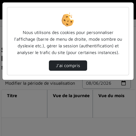
Rechercher u
Accueil
Nous utilisons des cookies pour personnaliser
l’affichage (barre de menu de droite, mode sombre ou
dyslexie etc.), gérer la session (authentification) et
Statistiques de visualisation de la vidéo
analyser le trafic du site (pour certaines instances).
Ergonomie & interfaces - développeur : thomas
schmitt
J’ai compris
Modifier la période de visualisation
Titre
Vue de la journée
Vue du mois