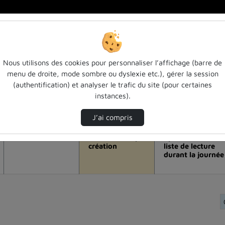
Nous utilisons des cookies pour personnaliser l’affichage (barre de
menu de droite, mode sombre ou dyslexie etc.), gérer la session
e visualisation de la vidéo Pépites des
(authentification) et analyser le trafic du site (pour certaines
instances).
Modifier la période de visualisation
J’ai compris
Vue de l’année
Vue totale depuis
Ajouts dans une
création
liste de lecture
durant la journée