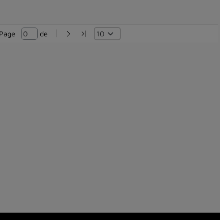
Page   
 de 