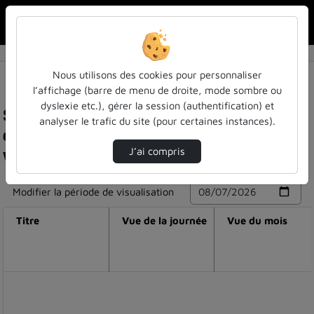
Rechercher u
Accueil
Nous utilisons des cookies pour personnaliser
l’affichage (barre de menu de droite, mode sombre ou
dyslexie etc.), gérer la session (authentification) et
Statistiques de visualisation de la vidéo Les bu
analyser le trafic du site (pour certaines instances).
de lorraine en 2021-2022 : les chiffres clés en
vidéo
J’ai compris
Modifier la période de visualisation
Titre
Vue de la journée
Vue du mois