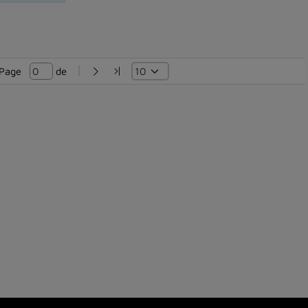
Page   
 de 