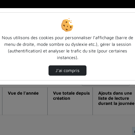
Nous utilisons des cookies pour personnaliser l’affichage (barre de
menu de droite, mode sombre ou dyslexie etc.), gérer la session
déo La laïcité en contexte hétérogène :
(authentification) et analyser le trafic du site (pour certaines
instances).
J’ai compris
Modifier la période de visualisation
Vue de l’année
Vue totale depuis
Ajouts dans une
création
liste de lecture
durant la journée