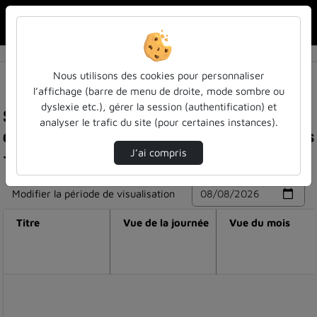
Rechercher u
Accueil
Nous utilisons des cookies pour personnaliser
l’affichage (barre de menu de droite, mode sombre ou
dyslexie etc.), gérer la session (authentification) et
Statistiques de visualisation de la vidéo Veuves
analyser le trafic du site (pour certaines instances).
de guerre et orphelins : la question des pensions
- cours n°3 - thème n°2 - mooc verdun #3
J’ai compris
Modifier la période de visualisation
Titre
Vue de la journée
Vue du mois