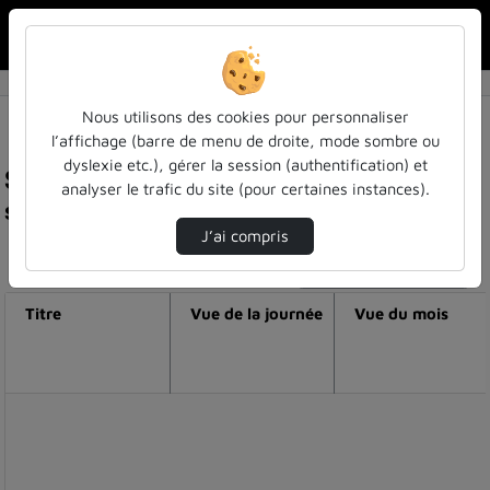
Rechercher u
Accueil
Nous utilisons des cookies pour personnaliser
l’affichage (barre de menu de droite, mode sombre ou
dyslexie etc.), gérer la session (authentification) et
Statistiques de visualisation de la vidéo Wheel
analyser le trafic du site (pour certaines instances).
spirit
J’ai compris
Modifier la période de visualisation
Titre
Vue de la journée
Vue du mois