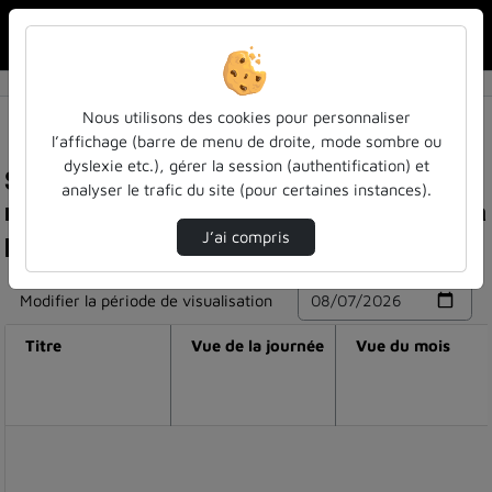
Rechercher u
Accueil
Nous utilisons des cookies pour personnaliser
l’affichage (barre de menu de droite, mode sombre ou
dyslexie etc.), gérer la session (authentification) et
Statistiques de visualisation de la vidéo La
analyser le trafic du site (pour certaines instances).
méthode idéo - la demande, la concurrence et la
proposition de valeurs
J’ai compris
Modifier la période de visualisation
Titre
Vue de la journée
Vue du mois