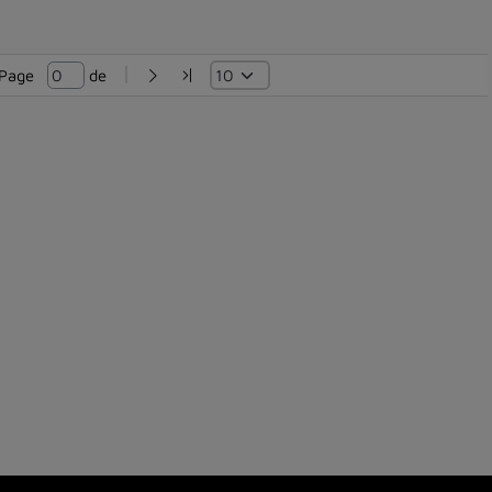
Page   
 de 