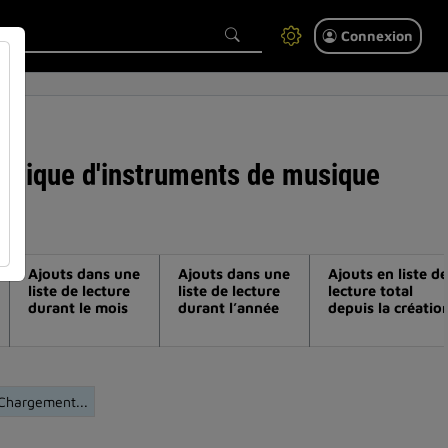
Connexion
umérique d'instruments de musique
Ajouts dans une
Ajouts dans une
Ajouts en liste de
liste de lecture
liste de lecture
lecture total
durant le mois
durant l’année
depuis la créatio
Chargement...