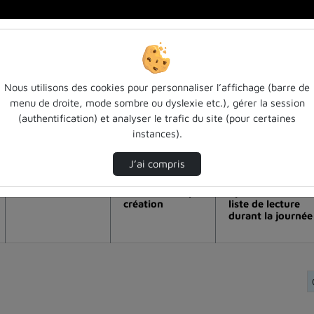
Nous utilisons des cookies pour personnaliser l’affichage (barre de
menu de droite, mode sombre ou dyslexie etc.), gérer la session
 la vidéo Modélisation et simulation n
(authentification) et analyser le trafic du site (pour certaines
instances).
Modifier la période de visualisation
J’ai compris
Vue de l’année
Vue totale depuis
Ajouts dans une
création
liste de lecture
durant la journée