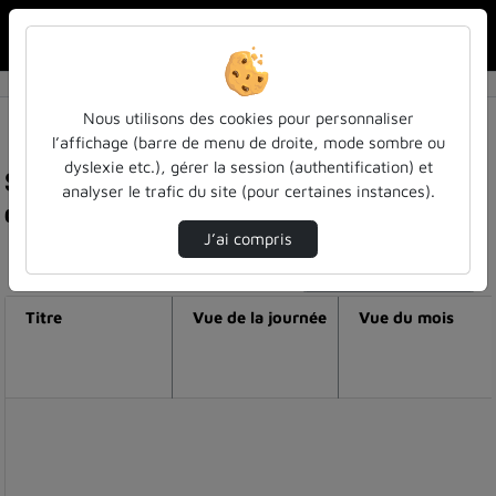
Rechercher u
Accueil
Nous utilisons des cookies pour personnaliser
l’affichage (barre de menu de droite, mode sombre ou
dyslexie etc.), gérer la session (authentification) et
Statistiques de visualisation de la vidéo Pépites
analyser le trafic du site (pour certaines instances).
des bu - épisode 5
J’ai compris
Modifier la période de visualisation
Titre
Vue de la journée
Vue du mois