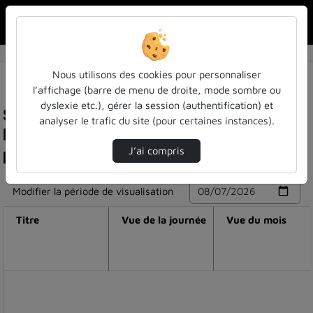
Rechercher u
Accueil
Nous utilisons des cookies pour personnaliser
l’affichage (barre de menu de droite, mode sombre ou
dyslexie etc.), gérer la session (authentification) et
Statistiques de visualisation de la vidéo La
analyser le trafic du site (pour certaines instances).
ludopédagogie : faire converger jeu et
pédagogie ?
J’ai compris
Modifier la période de visualisation
Titre
Vue de la journée
Vue du mois