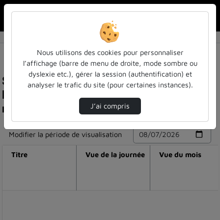
Rechercher u
Accueil
Nous utilisons des cookies pour personnaliser
l’affichage (barre de menu de droite, mode sombre ou
dyslexie etc.), gérer la session (authentification) et
Statistiques de visualisation de la vidéo
analyser le trafic du site (pour certaines instances).
Présentations cper plateformes a2f 02 infra+
m. thomas hauet.mp4
J’ai compris
Modifier la période de visualisation
Titre
Vue de la journée
Vue du mois