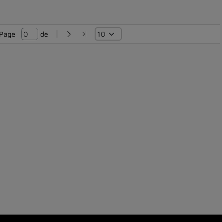
Page   
 de 