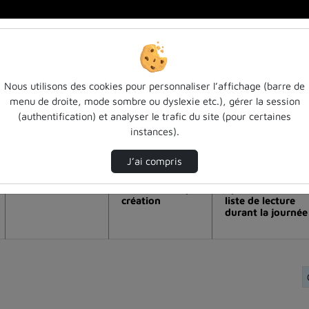
Nous utilisons des cookies pour personnaliser l’affichage (barre de
menu de droite, mode sombre ou dyslexie etc.), gérer la session
alisation de la vidéo Comment identifie
(authentification) et analyser le trafic du site (pour certaines
instances).
Modifier la période de visualisation
J’ai compris
Vue de l’année
Vue totale depuis
Ajouts dans une
création
liste de lecture
durant la journée