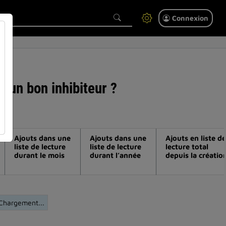
Connexion
r un bon inhibiteur ?
Ajouts dans une
Ajouts dans une
Ajouts en liste de
liste de lecture
liste de lecture
lecture total
durant le mois
durant l’année
depuis la créatio
Chargement...