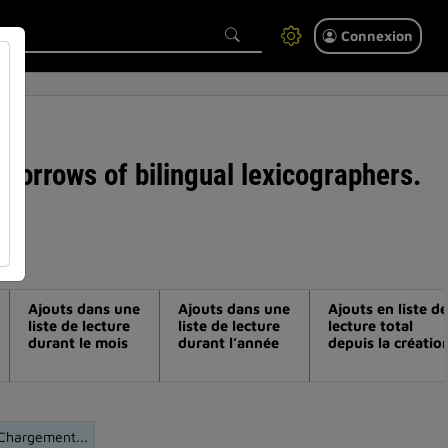
Connexion
e sorrows of bilingual lexicographers.
Ajouts dans une
Ajouts dans une
Ajouts en liste de
liste de lecture
liste de lecture
lecture total
durant le mois
durant l’année
depuis la créatio
Chargement...