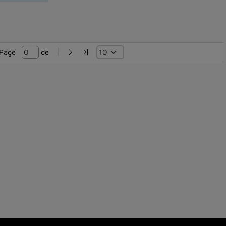
Page   
 de 