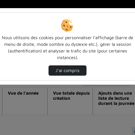
Nous utilisons des cookies pour personnaliser l’affichage (barre de
menu de droite, mode sombre ou dyslexie etc.), gérer la session
éo [séminaire atilf] martin šemelík : th
(authentification) et analyser le trafic du site (pour certaines
instances).
y of word-forming elements
J’ai compris
Modifier la période de visualisation
Vue de l’année
Vue totale depuis
Ajouts dans une
création
liste de lecture
durant la journée