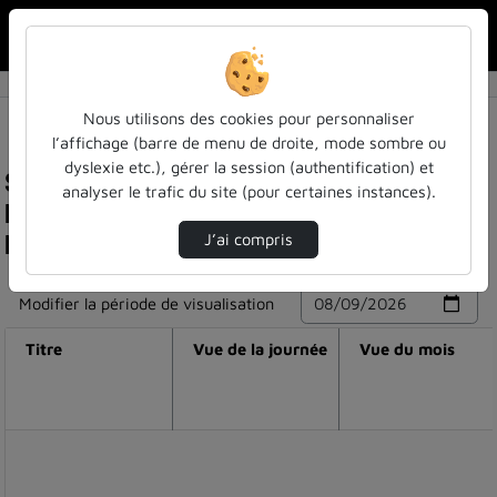
Rechercher u
Accueil
Nous utilisons des cookies pour personnaliser
l’affichage (barre de menu de droite, mode sombre ou
dyslexie etc.), gérer la session (authentification) et
Statistiques de visualisation de la vidéo
analyser le trafic du site (pour certaines instances).
Nathalie lacelle commente la visite du site web
labyrinthe.com
J’ai compris
Modifier la période de visualisation
Titre
Vue de la journée
Vue du mois