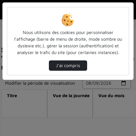
Rechercher u
Accueil
Nous utilisons des cookies pour personnaliser
l’affichage (barre de menu de droite, mode sombre ou
dyslexie etc.), gérer la session (authentification) et
Statistiques de visualisation de la vidéo Expo
analyser le trafic du site (pour certaines instances).
"nature mythique : clairobscur" à la bu saulcy de
metz
J’ai compris
Modifier la période de visualisation
Titre
Vue de la journée
Vue du mois