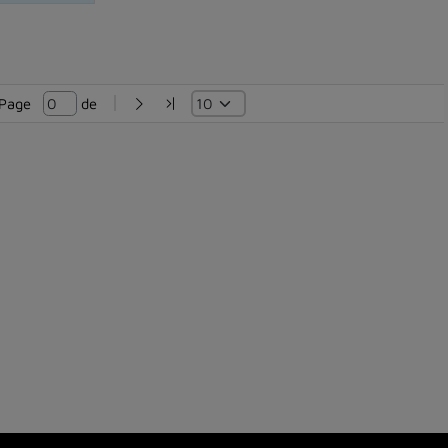
Page   
 de 