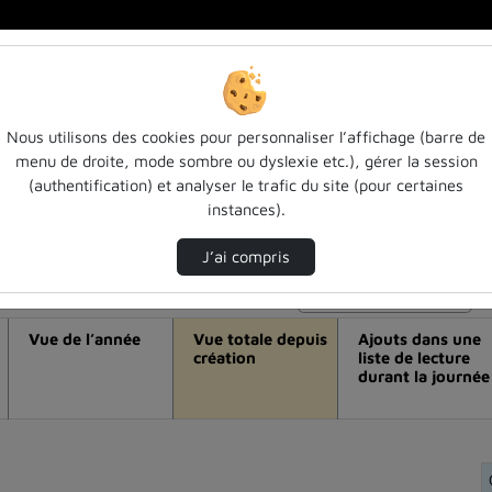
Nous utilisons des cookies pour personnaliser l’affichage (barre de
menu de droite, mode sombre ou dyslexie etc.), gérer la session
éo Love data week ul / gérer ses donnée
(authentification) et analyser le trafic du site (pour certaines
instances).
J’ai compris
Modifier la période de visualisation
Vue de l’année
Vue totale depuis
Ajouts dans une
création
liste de lecture
durant la journée