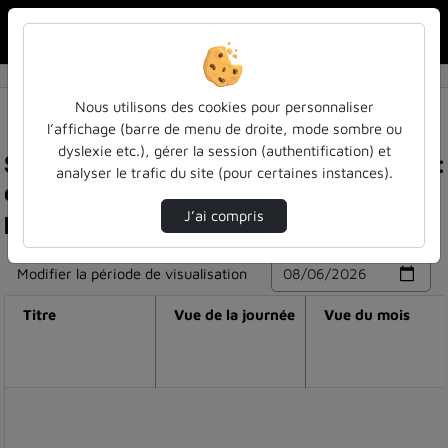
Rechercher u
Accueil
Nous utilisons des cookies pour personnaliser
l’affichage (barre de menu de droite, mode sombre ou
dyslexie etc.), gérer la session (authentification) et
Statistiques de visualisation de la vidéo Needle :
analyser le trafic du site (pour certaines instances).
et si vous pouviez croiser toutes les personnes
pour qui cette page web a compté ?
J’ai compris
Modifier la période de visualisation
Titre
Vue de la journée
Vue du mois