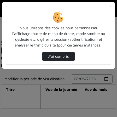
Rechercher u
Accueil
Nous utilisons des cookies pour personnaliser
l’affichage (barre de menu de droite, mode sombre ou
dyslexie etc.), gérer la session (authentification) et
Statistiques de visualisation de la vidéo
analyser le trafic du site (pour certaines instances).
[séminaire atilf] marc kupietz : linguistic
corpora and research tools: news from ids
J’ai compris
mannheim
Modifier la période de visualisation
Titre
Vue de la journée
Vue du mois