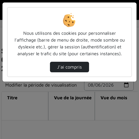
Rechercher u
Accueil
Nous utilisons des cookies pour personnaliser
l’affichage (barre de menu de droite, mode sombre ou
dyslexie etc.), gérer la session (authentification) et
Statistiques de visualisation de la vidéo
analyser le trafic du site (pour certaines instances).
Cérémonie des docteurs de la promotion 2022-
2023 de l'université de lorraine
J’ai compris
Modifier la période de visualisation
Titre
Vue de la journée
Vue du mois