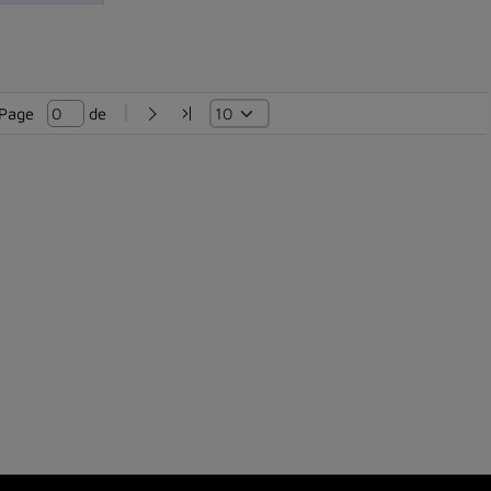
Page   
 de 