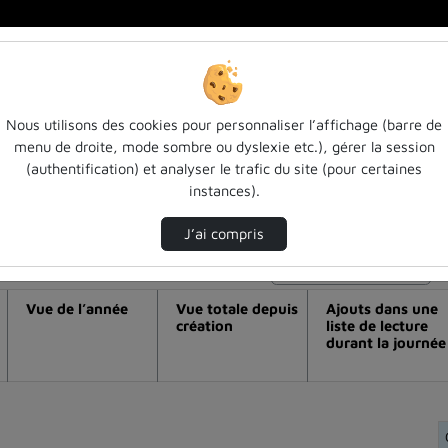
Nous utilisons des cookies pour personnaliser l’affichage (barre de
menu de droite, mode sombre ou dyslexie etc.), gérer la session
déo Ecole doctorale sirena - cérémonie
(authentification) et analyser le trafic du site (pour certaines
instances).
J’ai compris
Modifier la période de visualisation
Vue de l’année
Vue totale depuis
Ajouts dans une
création
liste de lecture
durant la journée