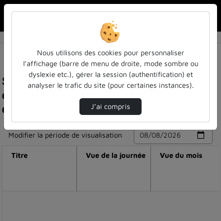
Rechercher u
Accueil
Nous utilisons des cookies pour personnaliser
l’affichage (barre de menu de droite, mode sombre ou
dyslexie etc.), gérer la session (authentification) et
Statistiques de visualisation de la vidéo Ecole
analyser le trafic du site (pour certaines instances).
doctorale sirena - cérémonie de remise des
diplômes de doctorat 2023
J’ai compris
Modifier la période de visualisation
Titre
Vue de la journée
Vue du mois