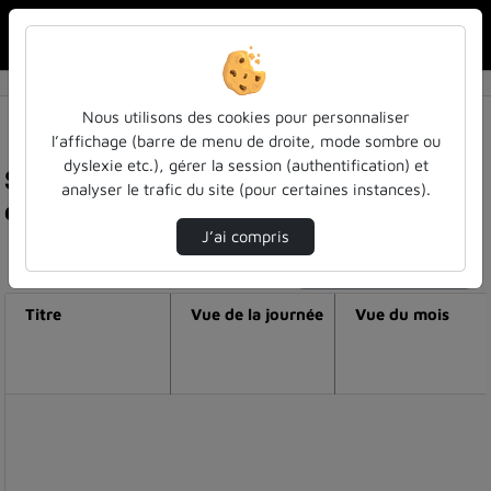
Rechercher u
Accueil
Nous utilisons des cookies pour personnaliser
l’affichage (barre de menu de droite, mode sombre ou
dyslexie etc.), gérer la session (authentification) et
Statistiques de visualisation de la vidéo Revivez
analyser le trafic du site (pour certaines instances).
en images la cérémonie des docteurs 2023 !
J’ai compris
Modifier la période de visualisation
Titre
Vue de la journée
Vue du mois