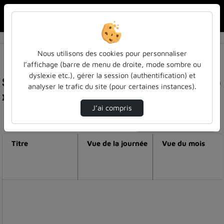
Rechercher u
Accueil
Nous utilisons des cookies pour personnaliser
l’affichage (barre de menu de droite, mode sombre ou
dyslexie etc.), gérer la session (authentification) et
Statistiques de visualisation de la vidéo Meet'up
analyser le trafic du site (pour certaines instances).
xr (pleiades) présentation du tp distillation
J’ai compris
Modifier la période de visualisation
Titre
Vue de la journée
Vue du mois