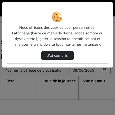
Rechercher u
Accueil
Nous utilisons des cookies pour personnaliser
l’affichage (barre de menu de droite, mode sombre ou
dyslexie etc.), gérer la session (authentification) et
Statistiques de visualisation de la vidéo [20 ans
analyser le trafic du site (pour certaines instances).
atilf] portrait des directeurs d'unité : alex
boulton, directeur de l'atilf de 2018 à 2022
J’ai compris
Modifier la période de visualisation
Titre
Vue de la journée
Vue du mois