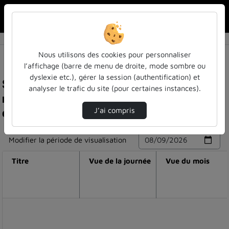
Rechercher u
Accueil
Nous utilisons des cookies pour personnaliser
l’affichage (barre de menu de droite, mode sombre ou
dyslexie etc.), gérer la session (authentification) et
Statistiques de visualisation de la vidéo Que
analyser le trafic du site (pour certaines instances).
recherchons-nous ? 1. utiliser la lumière pour
comprendre la matière, avec david chapron
J’ai compris
Modifier la période de visualisation
Titre
Vue de la journée
Vue du mois