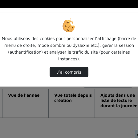
Nous utilisons des cookies pour personnaliser l’affichage (barre de
menu de droite, mode sombre ou dyslexie etc.), gérer la session
éo Apprentissage de la lecture chez les a
(authentification) et analyser le trafic du site (pour certaines
instances).
la lecture, par xavier aparicio (gtnum#
J’ai compris
Modifier la période de visualisation
Vue de l’année
Vue totale depuis
Ajouts dans une
création
liste de lecture
durant la journée