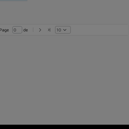
Page   
 de 