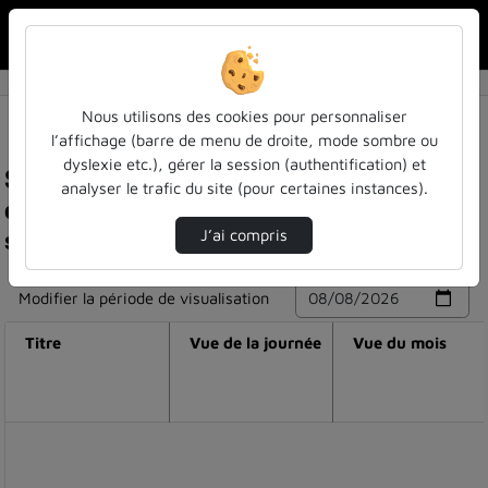
Rechercher u
Accueil
Nous utilisons des cookies pour personnaliser
l’affichage (barre de menu de droite, mode sombre ou
dyslexie etc.), gérer la session (authentification) et
Statistiques de visualisation de la vidéo Verres,
analyser le trafic du site (pour certaines instances).
optimisation et trous noirs : des liens
surprenants ! - leticia cugliandolo
J’ai compris
Modifier la période de visualisation
Titre
Vue de la journée
Vue du mois