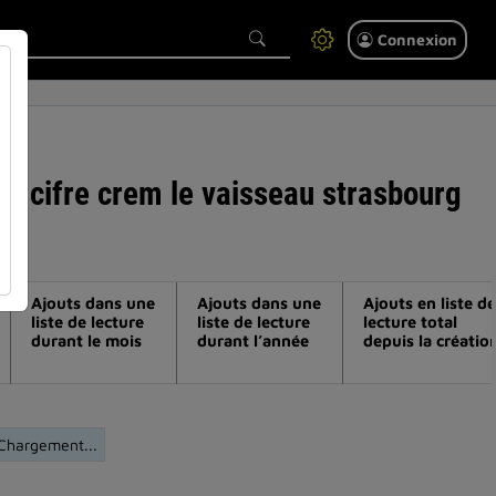
Connexion
e - cifre crem le vaisseau strasbourg
Ajouts dans une
Ajouts dans une
Ajouts en liste de
liste de lecture
liste de lecture
lecture total
durant le mois
durant l’année
depuis la créatio
Chargement...