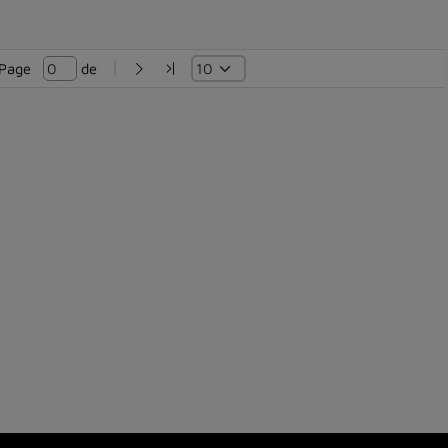
Page   
 de 