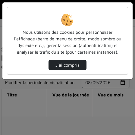
Rechercher u
Accueil
Nous utilisons des cookies pour personnaliser
l’affichage (barre de menu de droite, mode sombre ou
dyslexie etc.), gérer la session (authentification) et
Statistiques de visualisation de la vidéo
analyser le trafic du site (pour certaines instances).
Nouveau service des bu : l’adaptation de livres
et d’articles
J’ai compris
Modifier la période de visualisation
Titre
Vue de la journée
Vue du mois