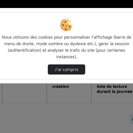
Nous utilisons des cookies pour personnaliser l’affichage (barre de
menu de droite, mode sombre ou dyslexie etc.), gérer la session
e la vidéo Nouveau service des bu : l’ad
(authentification) et analyser le trafic du site (pour certaines
instances).
Modifier la période de visualisation
J’ai compris
Vue de l’année
Vue totale depuis
Ajouts dans une
création
liste de lecture
durant la journée