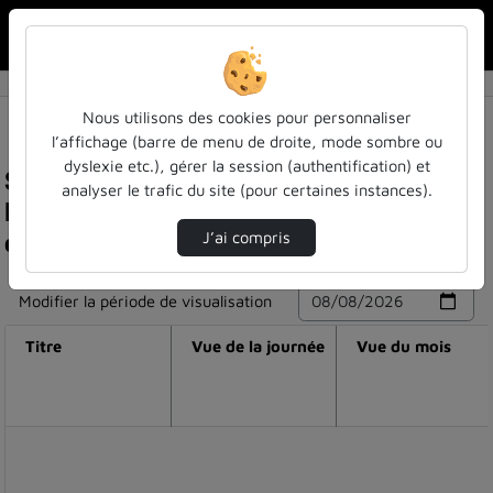
Rechercher u
Accueil
Nous utilisons des cookies pour personnaliser
l’affichage (barre de menu de droite, mode sombre ou
dyslexie etc.), gérer la session (authentification) et
Statistiques de visualisation de la vidéo
analyser le trafic du site (pour certaines instances).
Interview - carine staropoli - economiste -
conférence chaire renel du 14 juin 2024
J’ai compris
Modifier la période de visualisation
Titre
Vue de la journée
Vue du mois