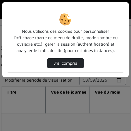
Rechercher u
Accueil
Nous utilisons des cookies pour personnaliser
l’affichage (barre de menu de droite, mode sombre ou
dyslexie etc.), gérer la session (authentification) et
Statistiques de visualisation de la vidéo
analyser le trafic du site (pour certaines instances).
Comment intégrer la rse dans nos
enseignements ? - retours d'expérience
J’ai compris
Modifier la période de visualisation
Titre
Vue de la journée
Vue du mois