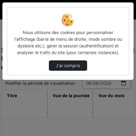
Rechercher u
Accueil
Nous utilisons des cookies pour personnaliser
l’affichage (barre de menu de droite, mode sombre ou
dyslexie etc.), gérer la session (authentification) et
Statistiques de visualisation de la vidéo Podcast
analyser le trafic du site (pour certaines instances).
théo-logiques : la philologie computationelle :
quésaco ? sophie robert-hayek
J’ai compris
Modifier la période de visualisation
Titre
Vue de la journée
Vue du mois