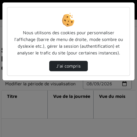
Rechercher u
Accueil
Nous utilisons des cookies pour personnaliser
l’affichage (barre de menu de droite, mode sombre ou
dyslexie etc.), gérer la session (authentification) et
Statistiques de visualisation de la vidéo
analyser le trafic du site (pour certaines instances).
Entretien avec franck chevallay, dans les
coulisses de la dette
J’ai compris
Modifier la période de visualisation
Titre
Vue de la journée
Vue du mois