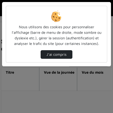
Rechercher u
Accueil
Nous utilisons des cookies pour personnaliser
l’affichage (barre de menu de droite, mode sombre ou
dyslexie etc.), gérer la session (authentification) et
Statistiques de visualisation de la vidéo Teaser
analyser le trafic du site (pour certaines instances).
explore l'univr
J’ai compris
Modifier la période de visualisation
Titre
Vue de la journée
Vue du mois