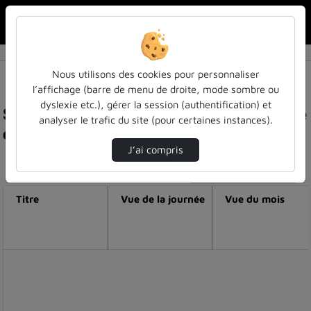
Rechercher u
Accueil
Nous utilisons des cookies pour personnaliser
l’affichage (barre de menu de droite, mode sombre ou
dyslexie etc.), gérer la session (authentification) et
Statistiques de visualisation de la vidéo Science
analyser le trafic du site (pour certaines instances).
ouverte: entretien avec isabelle blanc
J’ai compris
Modifier la période de visualisation
Titre
Vue de la journée
Vue du mois