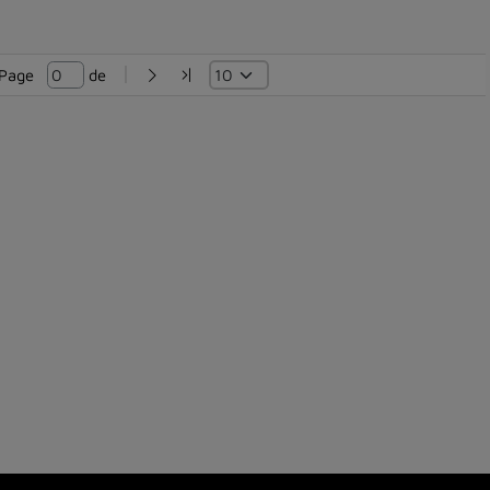
Page   
 de 