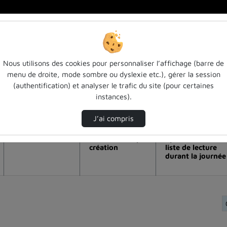
Nous utilisons des cookies pour personnaliser l’affichage (barre de
menu de droite, mode sombre ou dyslexie etc.), gérer la session
ation de la vidéo Science ouverte : entr
(authentification) et analyser le trafic du site (pour certaines
instances).
Modifier la période de visualisation
J’ai compris
Vue de l’année
Vue totale depuis
Ajouts dans une
création
liste de lecture
durant la journée