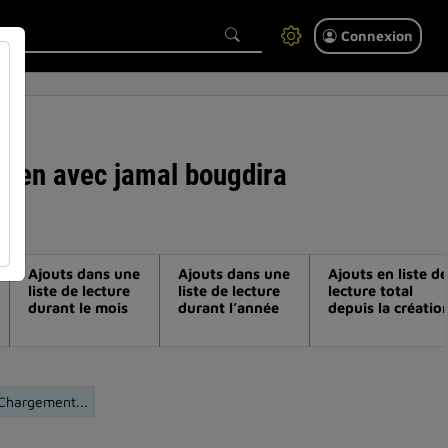
Connexion
etien avec jamal bougdira
Ajouts dans une
Ajouts dans une
Ajouts en liste de
liste de lecture
liste de lecture
lecture total
durant le mois
durant l’année
depuis la créatio
Chargement...