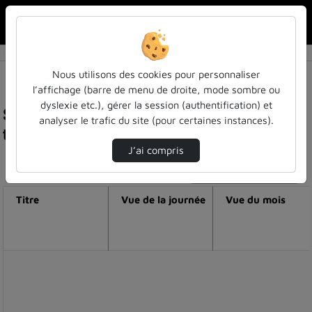
Rechercher u
Accueil
Nous utilisons des cookies pour personnaliser
l’affichage (barre de menu de droite, mode sombre ou
dyslexie etc.), gérer la session (authentification) et
Statistiques de visualisation de la vidéo Explore
analyser le trafic du site (pour certaines instances).
ton potentiel - témoignage de lola
J’ai compris
Modifier la période de visualisation
Titre
Vue de la journée
Vue du mois