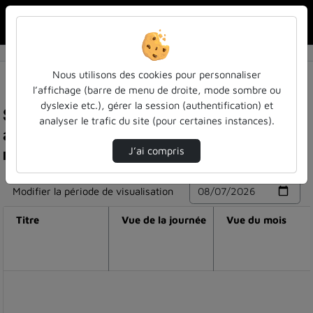
Rechercher u
Accueil
Nous utilisons des cookies pour personnaliser
l’affichage (barre de menu de droite, mode sombre ou
dyslexie etc.), gérer la session (authentification) et
Statistiques de visualisation de la vidéo 1918 :
analyser le trafic du site (pour certaines instances).
année décisive de la guerre - cours n°1 - thème
n°4 - mooc verdun #2
J’ai compris
Modifier la période de visualisation
Titre
Vue de la journée
Vue du mois