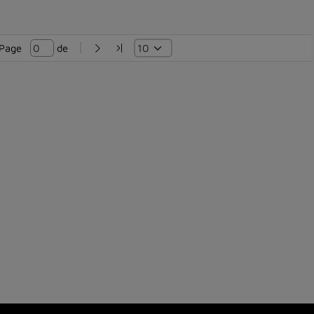
Page   
 de 