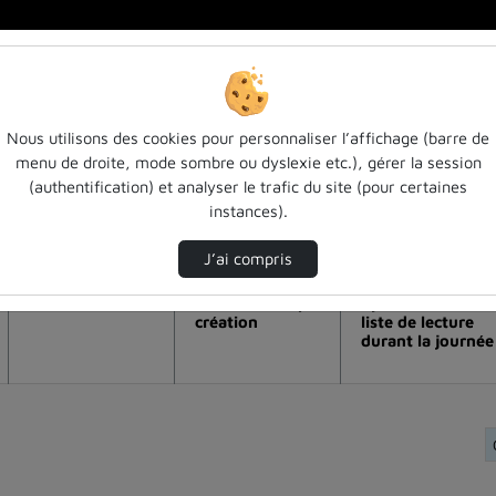
Nous utilisons des cookies pour personnaliser l’affichage (barre de
menu de droite, mode sombre ou dyslexie etc.), gérer la session
 de visualisation de la vidéo Le synd
(authentification) et analyser le trafic du site (pour certaines
instances).
Modifier la période de visualisation
J’ai compris
Vue de l’année
Vue totale depuis
Ajouts dans une
création
liste de lecture
durant la journée