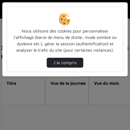
Rechercher u
Accueil
Nous utilisons des cookies pour personnaliser
l’affichage (barre de menu de droite, mode sombre ou
dyslexie etc.), gérer la session (authentification) et
Statistiques de visualisation de la vidéo Usinage
analyser le trafic du site (pour certaines instances).
robotisé iut gmp metz.mp4
J’ai compris
Modifier la période de visualisation
Titre
Vue de la journée
Vue du mois