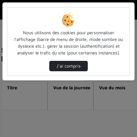
Rechercher u
Accueil
Nous utilisons des cookies pour personnaliser
l’affichage (barre de menu de droite, mode sombre ou
dyslexie etc.), gérer la session (authentification) et
Statistiques de visualisation de la vidéo Hélène
analyser le trafic du site (pour certaines instances).
boulanger nous parle d'unys ! (format 16/9)
J’ai compris
Modifier la période de visualisation
Titre
Vue de la journée
Vue du mois