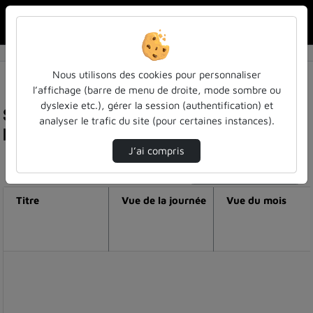
Rechercher u
Accueil
Nous utilisons des cookies pour personnaliser
l’affichage (barre de menu de droite, mode sombre ou
dyslexie etc.), gérer la session (authentification) et
Statistiques de visualisation de la vidéo
analyser le trafic du site (pour certaines instances).
Lancement d'unys le 18 mars 2025
J’ai compris
Modifier la période de visualisation
Titre
Vue de la journée
Vue du mois