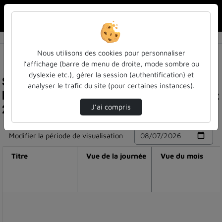
Rechercher u
Accueil
Nous utilisons des cookies pour personnaliser
l’affichage (barre de menu de droite, mode sombre ou
dyslexie etc.), gérer la session (authentification) et
Statistiques de visualisation de la vidéo
analyser le trafic du site (pour certaines instances).
Entretien avec alain koskas lors du cap’lab metz
2025
J’ai compris
Modifier la période de visualisation
Titre
Vue de la journée
Vue du mois