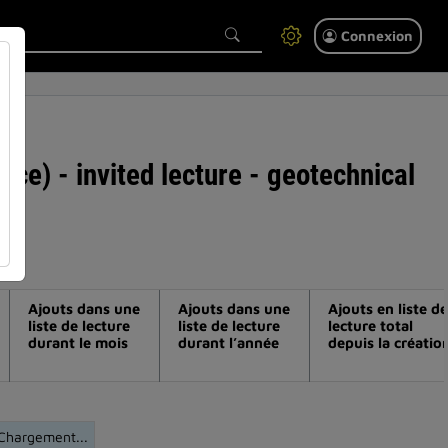
Connexion
nce) - invited lecture - geotechnical
Ajouts dans une
Ajouts dans une
Ajouts en liste de
liste de lecture
liste de lecture
lecture total
durant le mois
durant l’année
depuis la créatio
Chargement...