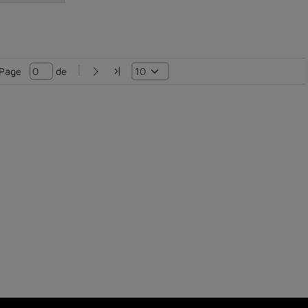
Page   
 de 