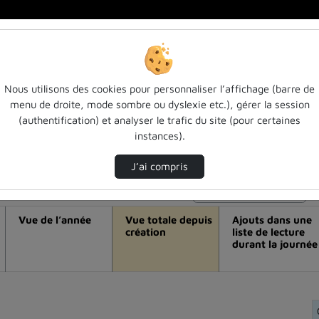
Nous utilisons des cookies pour personnaliser l’affichage (barre de
menu de droite, mode sombre ou dyslexie etc.), gérer la session
éo N. utter (soletanche bachy group, fra
(authentification) et analyser le trafic du site (pour certaines
instances).
)
J’ai compris
Modifier la période de visualisation
Vue de l’année
Vue totale depuis
Ajouts dans une
création
liste de lecture
durant la journée