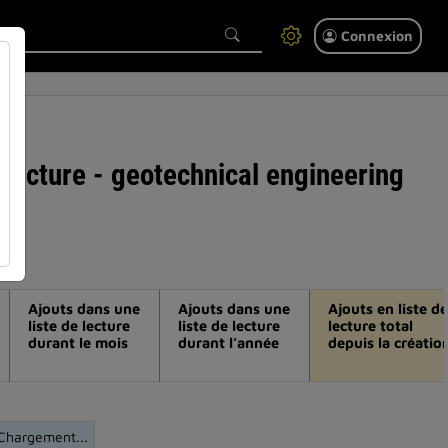
Connexion
e lecture - geotechnical engineering
Ajouts dans une
Ajouts dans une
Ajouts en liste de
liste de lecture
liste de lecture
lecture total
durant le mois
durant l’année
depuis la créatio
Chargement...