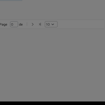
Page   
 de 