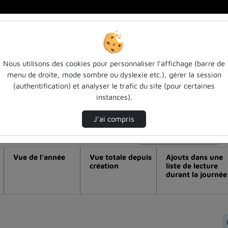
Nous utilisons des cookies pour personnaliser l’affichage (barre de
menu de droite, mode sombre ou dyslexie etc.), gérer la session
éo J. case (virginia tech, usa) - keynot
(authentification) et analyser le trafic du site (pour certaines
instances).
J’ai compris
Modifier la période de visualisation
Vue de l’année
Vue totale depuis
Ajouts dans une
création
liste de lecture
durant la journée